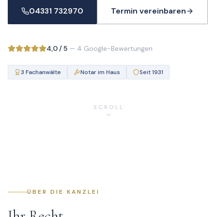
04331 732970
Termin vereinbaren
4,0
/ 5
—
4
Google-Bewertungen
3 Fachanwälte
Notar im Haus
Seit 1931
SCROLL
ÜBER DIE KANZLEI
Ihr Recht.