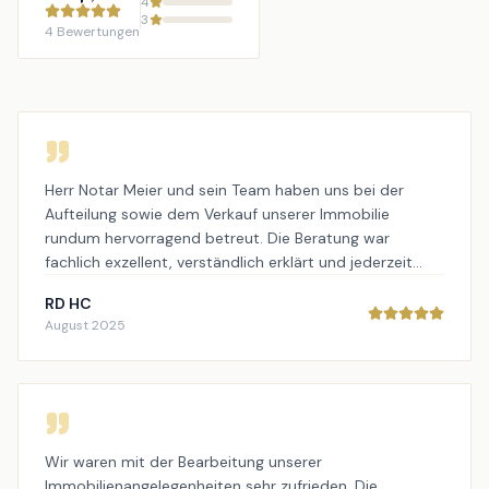
4
3
4
Bewertungen
Herr Notar Meier und sein Team haben uns bei der
Aufteilung sowie dem Verkauf unserer Immobilie
rundum hervorragend betreut. Die Beratung war
fachlich exzellent, verständlich erklärt und jederzeit
transparent. Besonders positiv hervorzuheben sind die
RD HC
sehr gute Erreichbarkeit sowie das hohe persönliche
August 2025
Engagement. Wir haben uns zu jedem Zeitpunkt
bestens aufgehoben gefühlt – absolut empfehlenswert!
Wir waren mit der Bearbeitung unserer
Immobilienangelegenheiten sehr zufrieden. Die