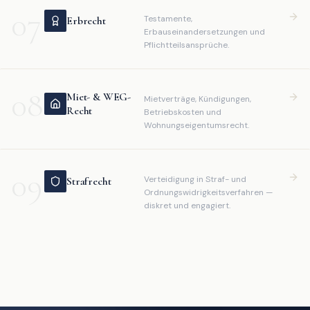
07
Testamente,
Erbrecht
Erbauseinandersetzungen und
Pflichtteilsansprüche.
08
Miet- & WEG-
Mietverträge, Kündigungen,
Recht
Betriebskosten und
Wohnungseigentumsrecht.
09
Verteidigung in Straf- und
Strafrecht
Ordnungswidrigkeitsverfahren —
diskret und engagiert.