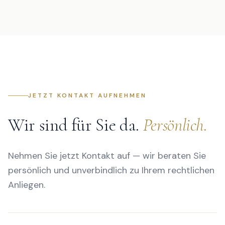
bei Immobiliengeschäften, Gesellschaftsgründungen
oder anderen notarielle Themen – sein Service ist
erstklassig. Wir können ihn ohne Einschränkung
weiterempfehlen und werden uns auch in Zukunft gerne
an ihn wenden.
JETZT KONTAKT AUFNEHMEN
Wir sind für Sie da.
Persönlich.
Nehmen Sie jetzt Kontakt auf — wir beraten Sie
persönlich und unverbindlich zu Ihrem rechtlichen
Anliegen.