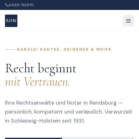
04331 732970
RHM
Rechtsgebiete
KANZLEI RADTKE, HEIGENER & MEIER
Team
Recht beginnt
Aktuelles
mit Vertrauen.
Kontakt
Ihre Rechtsanwälte und Notar in Rendsburg —
Mandantenportal
persönlich, kompetent und verlässlich. Verwurzelt
in Schleswig-Holstein seit 1931.
04331 732970
info@ra-rhm.de