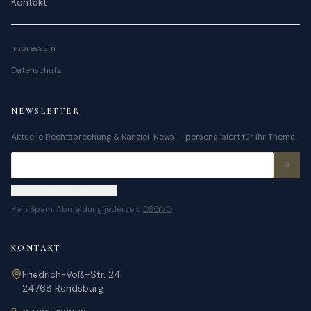
Kontakt
Impressum
Datenschutz
NEWSLETTER
Aktuelle Rechtsprechung & Kanzlei-News — personalisiert für Ihr Thema.
Klara
K
KI-Assistent · Online
Rechtsgebiet auswählen
·
Anrufen
Formular
Kein Spam. Abmeldung jederzeit.
DSGVO
K
Guten Tag! Ich bin Klara, eine künstliche
KONTAKT
Intelligenz der Kanzlei Radtke, Heigener &
Meier. Wie kann ich Ihnen helfen?
Friedrich-Voß-Str. 24
24768
Rendsburg
Anwaltskosten
Notarkosten