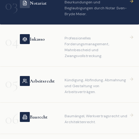
03
Beurkundungen und
Notariat
Beglaubigungen durch Notar Sven-
Bryde Meier.
04
Professionelles
Inkasso
Forderungsmanagement,
Mahnbescheid und
Zwangsvollstreckung.
05
Kündigung, Abfindung, Abmahnung
Arbeitsrecht
und Gestaltung von
Arbeitsverträgen.
06
Baumängel, Werkvertragsrecht und
Baurecht
Architektenrecht.