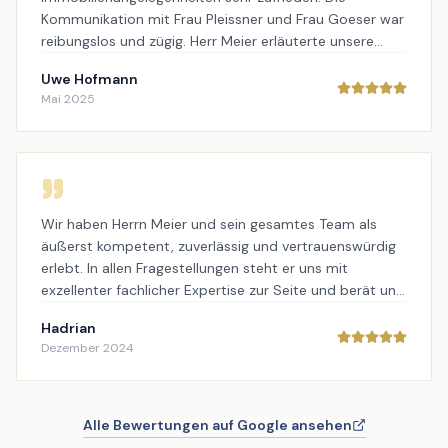
Kommunikation mit Frau Pleissner und Frau Goeser war
reibungslos und zügig. Herr Meier erläuterte unsere
Fragestellungen zu den Verträgen sehr kompetent und
Uwe Hofmann
kurzweilig, trotz der trockenen Materie. Dankeschön
Mai 2025
Wir haben Herrn Meier und sein gesamtes Team als
äußerst kompetent, zuverlässig und vertrauenswürdig
erlebt. In allen Fragestellungen steht er uns mit
exzellenter fachlicher Expertise zur Seite und berät uns
stets umfassend und verständlich. Seine schnelle und
Hadrian
präzise Arbeitsweise, gepaart mit einer klaren
Dezember 2024
Kommunikation, gibt uns nicht nur rechtliche
Sicherheit, sondern auch das Gefühl, bestens betreut
zu sein. Besonders hervorzuheben ist sein Engagement,
komplexe Themen nachvollziehbar zu machen und
Alle Bewertungen auf Google ansehen
immer im Sinne seiner Mandanten zu handeln. Egal ob