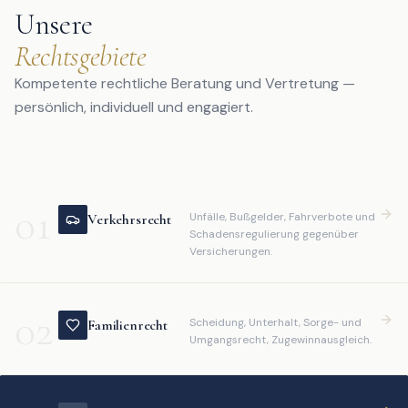
Unsere
Rechtsgebiete
Kompetente rechtliche Beratung und Vertretung —
persönlich, individuell und engagiert.
01
Unfälle, Bußgelder, Fahrverbote und
Verkehrsrecht
Schadensregulierung gegenüber
Versicherungen.
02
Scheidung, Unterhalt, Sorge- und
Familienrecht
Umgangsrecht, Zugewinnausgleich.